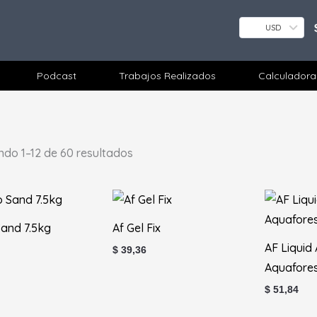
USD
Podcast
Trabajos Realizados
Calculadora
do 1–12 de 60 resultados
Sand 7.5kg
Af Gel Fix
AF Liquid
$
39,36
Aquafore
$
51,84