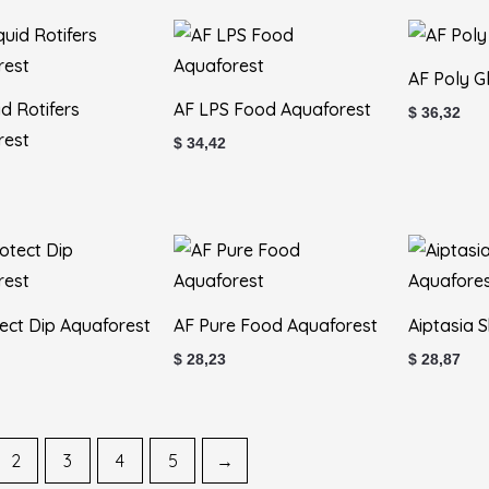
AF Poly G
id Rotifers
AF LPS Food Aquaforest
$
36,32
rest
$
34,42
ect Dip Aquaforest
AF Pure Food Aquaforest
Aiptasia 
$
28,23
$
28,87
2
3
4
5
→