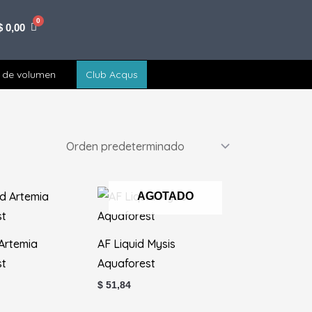
$
0,00
 de volumen
Club Acqus
AGOTADO
 Artemia
AF Liquid Mysis
st
Aquaforest
$
51,84