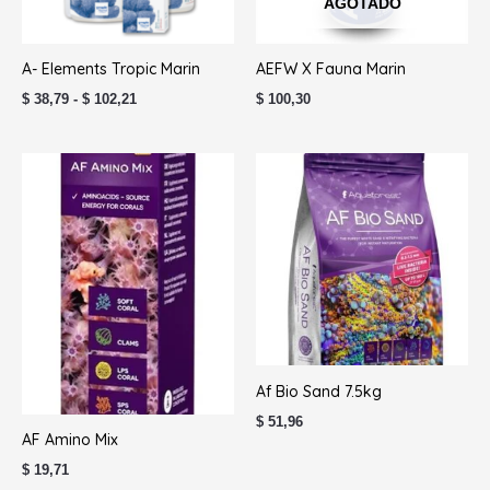
AGOTADO
A- Elements Tropic Marin
AEFW X Fauna Marin
$
38,79
-
$
102,21
$
100,30
Af Bio Sand 7.5kg
$
51,96
AF Amino Mix
$
19,71