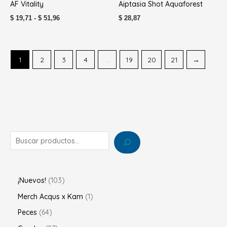
AF Vitality
Aiptasia Shot Aquaforest
desde
$ 19,71
$
19,71
-
$
51,96
$
28,87
hasta
$ 51,96
1
2
3
4
…
19
20
21
→
¡Nuevos!
103
Merch Acqus x Kam
1
Peces
64