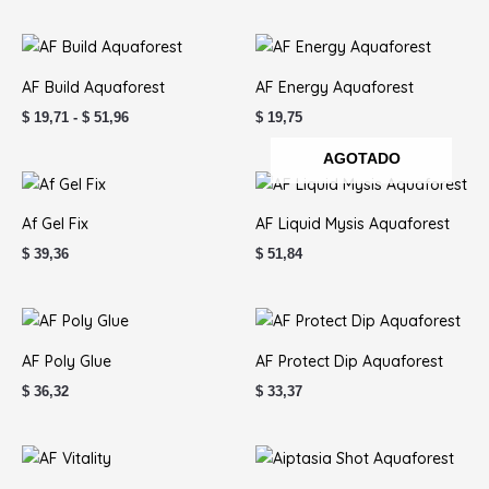
Rango
de
precios:
AF Build Aquaforest
AF Energy Aquaforest
desde
$ 19,71
$
19,71
-
$
51,96
$
19,75
hasta
$ 51,96
AGOTADO
Af Gel Fix
AF Liquid Mysis Aquaforest
$
39,36
$
51,84
AF Poly Glue
AF Protect Dip Aquaforest
$
36,32
$
33,37
Rango
de
precios: