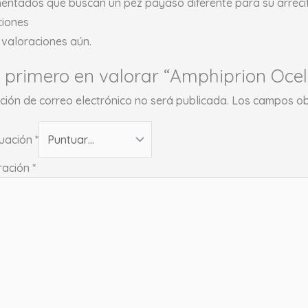
entados que buscan un pez payaso diferente para su arrecif
ciones
valoraciones aún.
l primero en valorar “Amphiprion Ocell
cción de correo electrónico no será publicada.
Los campos ob
tuación
*
ración
*