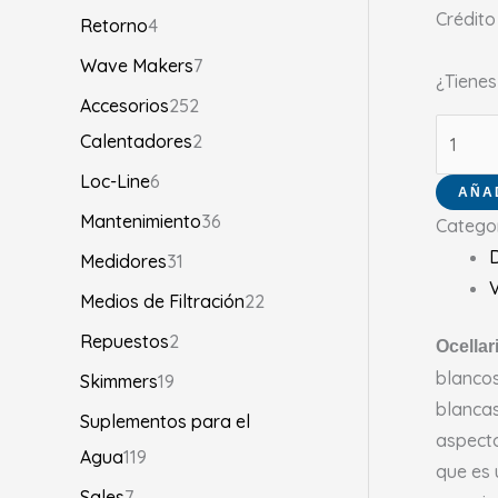
Crédito
Retorno
4
Wave Makers
7
¿Tiene
Accesorios
252
Calentadores
2
Loc-Line
6
AÑA
Mantenimiento
36
Catego
D
Medidores
31
V
Medios de Filtración
22
Repuestos
2
Ocellar
blancos
Skimmers
19
blancas
Suplementos para el
aspecto
Agua
119
que es 
Sales
7