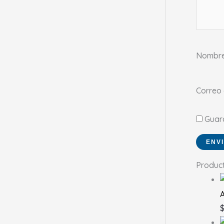
Nombr
Correo 
Guar
Produc
A