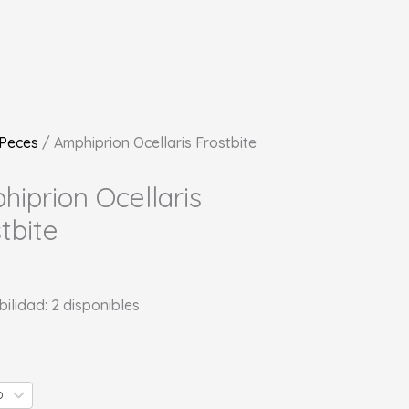
Peces
/ Amphiprion Ocellaris Frostbite
iprion Ocellaris
tbite
bilidad:
2 disponibles
D