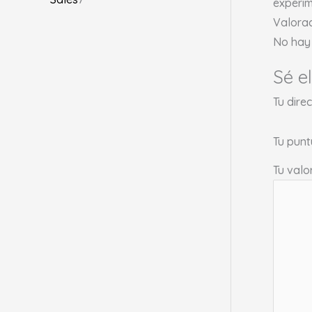
experim
Valora
No hay 
Sé e
Tu dire
Tu pun
Tu valo