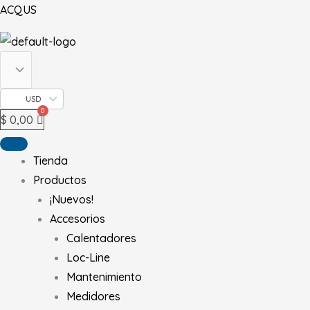
Ir
Amphip
ACQUS
al
Ocellari
contenido
Frostbi
cantid
USD
$
0,00
Tienda
Productos
¡Nuevos!
Accesorios
Calentadores
Loc-Line
Mantenimiento
Medidores