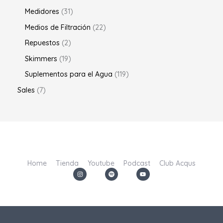
Medidores
31
Medios de Filtración
22
Repuestos
2
Skimmers
19
Suplementos para el Agua
119
Sales
7
Home
Tienda
Youtube
Podcast
Club Acqus
I
S
Y
n
p
o
s
o
u
t
t
t
a
i
u
g
f
b
r
y
e
a
m