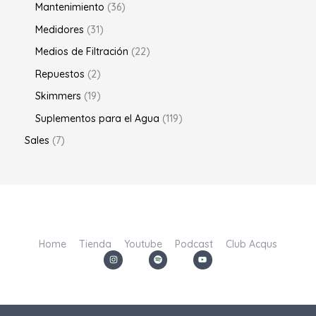
Mantenimiento
36
Medidores
31
Medios de Filtración
22
Repuestos
2
Skimmers
19
Suplementos para el Agua
119
Sales
7
Home
Tienda
Youtube
Podcast
Club Acqus
I
S
Y
n
p
o
s
o
u
t
t
t
a
i
u
g
f
b
r
y
e
a