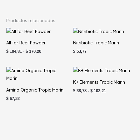
Productos relacionados
Rango
de
precios:
All for Reef Powder
Nitribiotic Tropic Marin
desde
$ 104,81
$
104,81
-
$
170,20
$
53,77
hasta
$ 170,20
Rango
de
precios:
K+ Elements Tropic Marin
desde
$ 38,78
Amino Organic Tropic Marin
$
38,78
-
$
102,21
hasta
$
67,32
$ 102,21