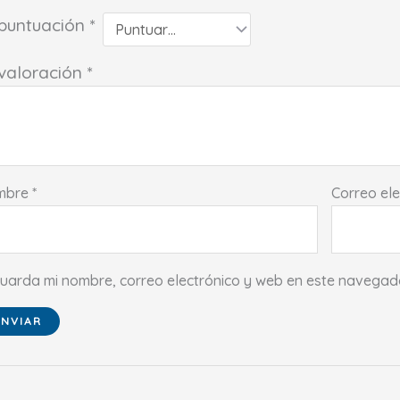
 puntuación
*
 valoración
*
mbre
*
Correo el
uarda mi nombre, correo electrónico y web en este navegad