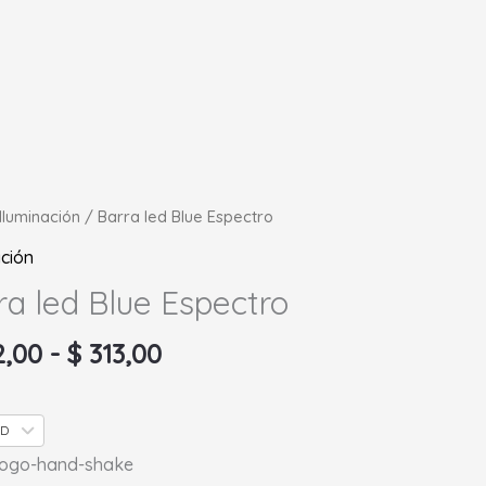
Rango
Iluminación
/ Barra led Blue Espectro
de
ación
precios:
ra led Blue Espectro
desde
ro
$ 162,00
ad
2,00
-
$
313,00
hasta
$ 313,00
SD