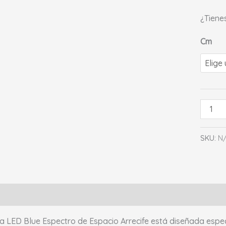
¿Tiene
Cm
SKU:
N
ción
Información adicional
Valoraciones (0)
a LED Blue Espectro de Espacio Arrecife está diseñada espec