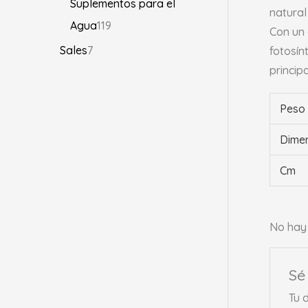
Suplementos para el
natural
Agua
119
Con un 
Sales
7
fotosín
princip
Peso
Dime
Cm
No hay 
Sé
Tu 