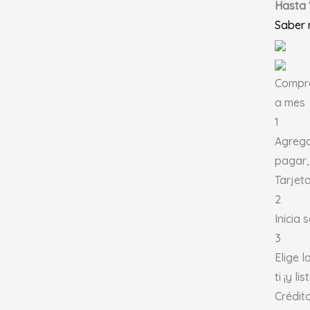
Hasta 
Saber
Compra
a mes
1
Agrega
pagar,
Tarjeta
2
Inicia
3
Elige 
ti ¡y lis
Crédit