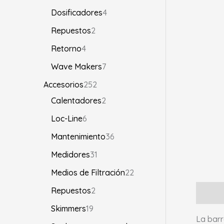
Dosificadores
4
Repuestos
2
Retorno
4
Wave Makers
7
Accesorios
252
Calentadores
2
Loc-Line
6
Mantenimiento
36
Medidores
31
Medios de Filtración
22
Repuestos
2
Descrip
Skimmers
19
La barr