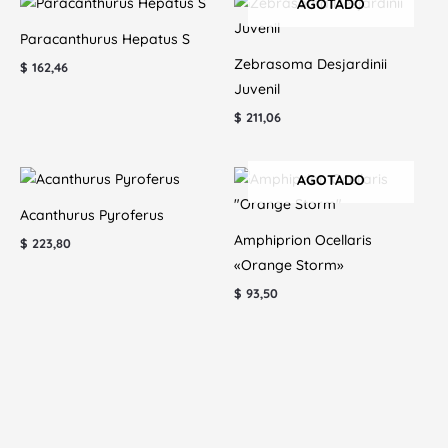
AGOTADO
Paracanthurus Hepatus S
Zebrasoma Desjardinii
$
162,46
Juvenil
$
211,06
AGOTADO
Acanthurus Pyroferus
Amphiprion Ocellaris
$
223,80
«Orange Storm»
$
93,50