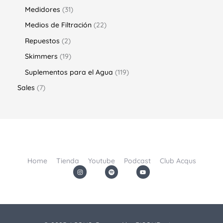
Medidores
31
Medios de Filtración
22
Repuestos
2
Skimmers
19
Suplementos para el Agua
119
Sales
7
Home
Tienda
Youtube
Podcast
Club Acqus
I
S
Y
n
p
o
s
o
u
t
t
t
a
i
u
g
f
b
r
y
e
a
m