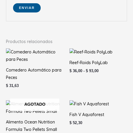
Productos relacionados
Rango
de
precios:
Reef-Roids PolyLab
desde
$ 36,00
Comedero Automático para
$
36,00
-
$
93,00
hasta
Peces
$ 93,00
$
31,63
Rango
AGOTADO
de
precios:
Fish V Aquaforest
desde
$ 28,57
Alimento Ocean Nutrition
$
52,30
hasta
Formula Two Pellets Small
$ 102,45