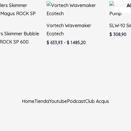
Rango
A
de
precios:
desde
$ 633,93
Vortech Wavemaker
SLW-10 S
hasta
rs Skimmer Bubble
Ecotech
$
308,90
$ 1.485,20
ROCK SP 600
$
633,93
-
$
1.485,20
Home
Tienda
Youtube
Podcast
Club Acqus