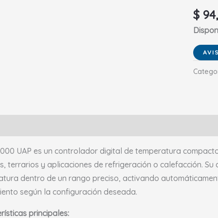
$
94
Disponi
Catego
ción
Información adicional
Valoraciones (0)
1000 UAP es un controlador digital de temperatura compacto, 
s, terrarios y aplicaciones de refrigeración o calefacción. Su
tura dentro de un rango preciso, activando automáticament
iento según la configuración deseada.
rísticas principales: