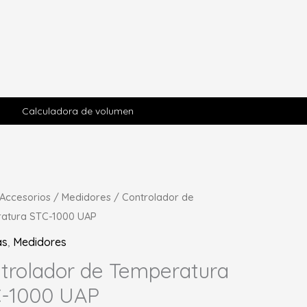
Calculadora de volumen
Accesorios
/
Medidores
/ Controlador de
atura STC-1000 UAP
as
,
Medidores
trolador de Temperatura
-1000 UAP