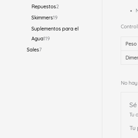
Repuestos
2
M
Skimmers
19
Control
Suplementos para el
Agua
119
Peso
Sales
7
Dime
No hay 
Sé
Tu 
Tu