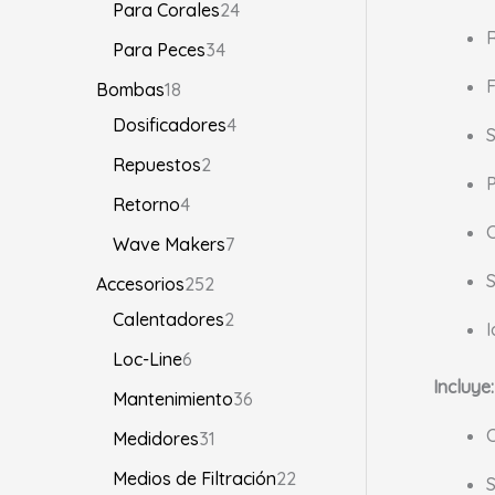
Para Corales
24
R
Para Peces
34
F
Bombas
18
Dosificadores
4
S
Repuestos
2
P
Retorno
4
C
Wave Makers
7
S
Accesorios
252
Calentadores
2
I
Loc-Line
6
Incluye:
Mantenimiento
36
Medidores
31
Medios de Filtración
22