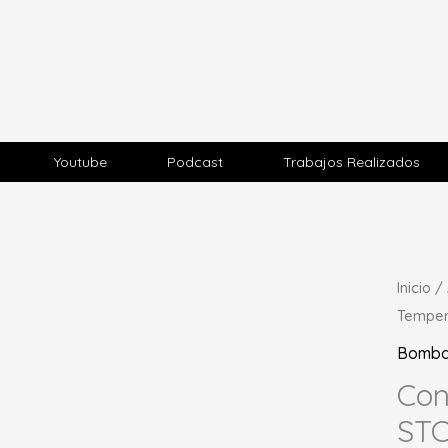
Youtube
Podcast
Trabajos Realizados
Inicio
/
Temper
Bomb
Con
STC