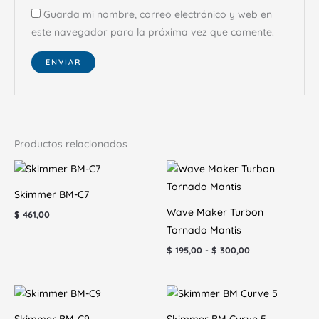
Guarda mi nombre, correo electrónico y web en
este navegador para la próxima vez que comente.
Productos relacionados
Rango
de
precios:
Skimmer BM-C7
desde
$ 195,00
Wave Maker Turbon
$
461,00
hasta
Tornado Mantis
$ 300,00
$
195,00
-
$
300,00