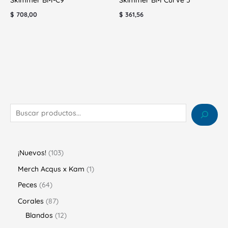
Skimmer BM-C9
Skimmer BM Curve 5
$
708,00
$
361,56
¡Nuevos!
103
Merch Acqus x Kam
1
Peces
64
Corales
87
Blandos
12