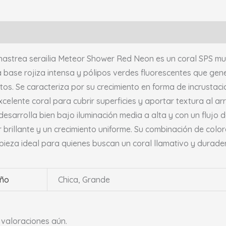
pción
Información adicional
Valoraciones (0)
astrea serailia Meteor Shower Red Neon es un coral SPS muy
 base rojiza intensa y pólipos verdes fluorescentes que gener
tos. Se caracteriza por su crecimiento en forma de incrustaci
xcelente coral para cubrir superficies y aportar textura al ar
desarrolla bien bajo iluminación media a alta y con un fluj
r brillante y un crecimiento uniforme. Su combinación de col
pieza ideal para quienes buscan un coral llamativo y durade
ño
Chica, Grande
valoraciones aún.