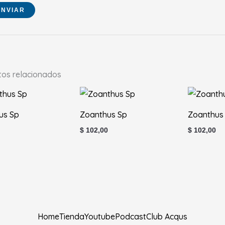
tos relacionados
us Sp
Zoanthus Sp
Zoanthus
$
102,00
$
102,00
Home
Tienda
Youtube
Podcast
Club Acqus