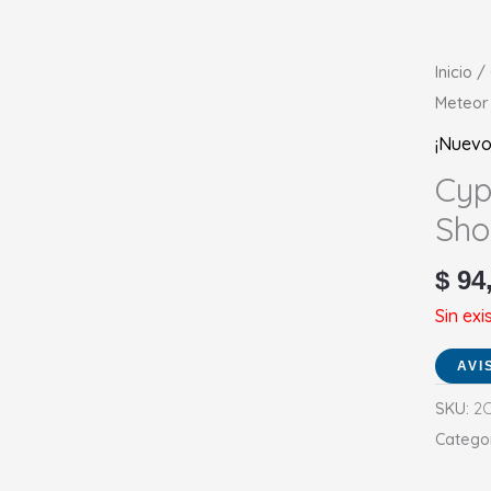
Inicio
/
Meteor
¡Nuevo
Cyp
Sho
$
94
Sin exi
SKU:
2C
Catego