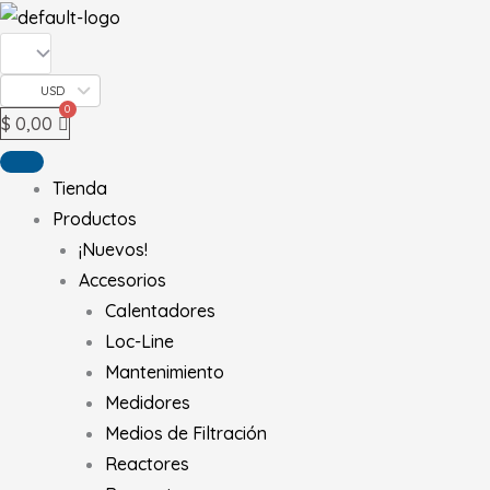
Ir
al
contenido
USD
$
0,00
Tienda
Productos
¡Nuevos!
Accesorios
Calentadores
Loc-Line
Mantenimiento
Medidores
Medios de Filtración
Reactores