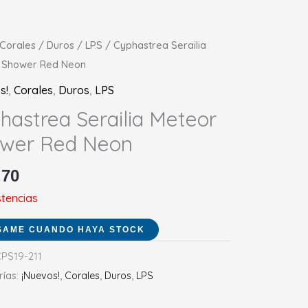
Corales
/
Duros
/
LPS
/ Cyphastrea Serailia
 Shower Red Neon
s!
,
Corales
,
Duros
,
LPS
hastrea Serailia Meteor
wer Red Neon
,70
stencias
PS19-211
rías:
¡Nuevos!
,
Corales
,
Duros
,
LPS