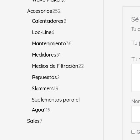
Accesorios
252
Sé
Calentadores
2
Tu 
Loc-Line
6
Tu
Mantenimiento
36
Medidores
31
Tu
Medios de Filtración
22
Repuestos
2
Skimmers
19
Suplementos para el
No
Agua
119
Sales
7
G