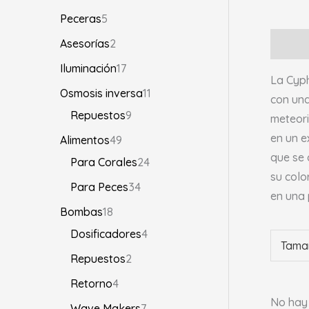
Peceras
5
Asesorías
2
Descri
Iluminación
17
La Cyph
Osmosis inversa
11
con una
Repuestos
9
meteori
en un e
Alimentos
49
que se 
Para Corales
24
su colo
Para Peces
34
en una 
Bombas
18
Dosificadores
4
Tama
Repuestos
2
Retorno
4
No hay 
Wave Makers
7