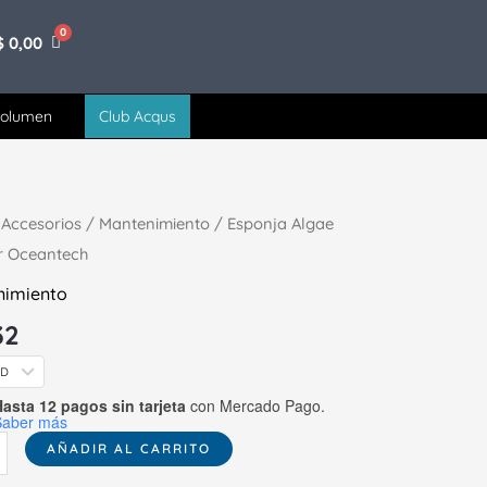
$
0,00
volumen
Club Acqus
a
/
Accesorios
/
Mantenimiento
/ Esponja Algae
r Oceantech
r
nimiento
tech
32
ad
SD
asta 12 pagos sin tarjeta
con Mercado Pago.
Saber más
AÑADIR AL CARRITO