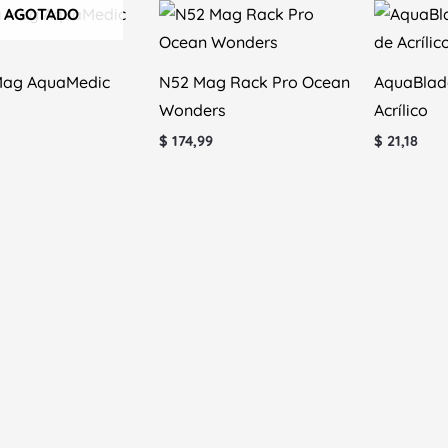
AGOTADO
ag AquaMedic
N52 Mag Rack Pro Ocean
AquaBlad
Wonders
Acrílico
$
174,99
$
21,18