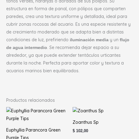
tonos verdes, naranjas o dorados de sus pólipos. Su
estructura en forma de panal, con pólipos que comparten
paredes, crea una textura uniforme y detallada, ideal para
cubrir zonas rocosas del acuario. Es una especie resistente y
de crecimiento moderado que se adapta bien a distintas
condiciones de luz, prefiriendo
y un
iluminación media
flujo
. Se recomienda dejar espacio a su
de agua intermedio
alrededor, ya que puede extender tentáculos urticantes
durante la noche. Perfecta para aportar color y textura a
acuarios marinos bien equilibrados.
Productos relacionados
Rango
de
precios:
Zoanthus Sp
desde
$ 50,00
Euphyllia Parancora Green
$
102,00
hasta
Purple Tips