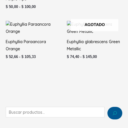
$ 100,00
$
50,00
-
$
100,00
Rango
Rango
AGOTADO
de
de
precios:
precios:
desde
desde
$ 52,66
$ 74,40
Euphyllia Paraancora
Euphyllia glabrescens Green
hasta
hasta
Orange
Metallic
$ 105,33
$ 145,00
$
52,66
-
$
105,33
$
74,40
-
$
145,00