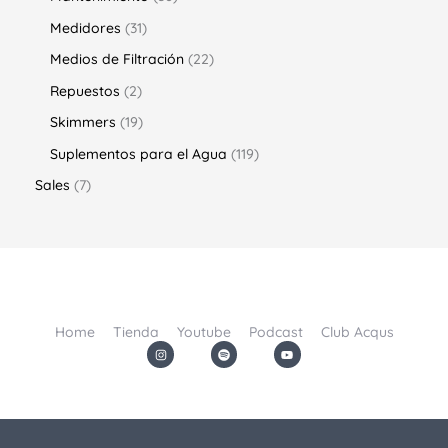
Medidores
31
Medios de Filtración
22
Repuestos
2
Skimmers
19
Suplementos para el Agua
119
Sales
7
Home
Tienda
Youtube
Podcast
Club Acqus
I
S
Y
n
p
o
s
o
u
t
t
t
a
i
u
g
f
b
r
y
e
a
m