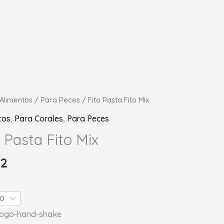
Alimentos
/
Para Peces
/ Fito Pasta Fito Mix
tos
,
Para Corales
,
Para Peces
o Pasta Fito Mix
ad
62
SD