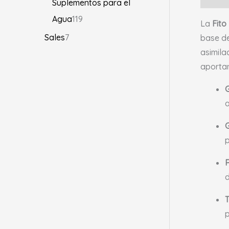
Suplementos para el
Agua
119
La
Fito
Sales
7
base d
asimila
aportan
G
a
G
R
d
T
p