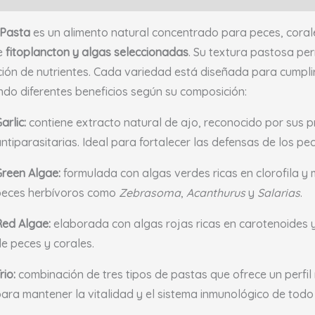
 Pasta
es un alimento natural concentrado para peces, coral
e
fitoplancton y algas seleccionadas
. Su textura pastosa per
ción de nutrientes. Cada variedad está diseñada para cumplir
do diferentes beneficios según su composición:
arlic:
contiene extracto natural de ajo, reconocido por sus 
ntiparasitarias. Ideal para fortalecer las defensas de los pe
reen Algae:
formulada con algas verdes ricas en clorofila y
peces herbívoros como
Zebrasoma
,
Acanthurus
y
Salarias
.
ed Algae:
elaborada con algas rojas ricas en carotenoides y 
e peces y corales.
rio:
combinación de tres tipos de pastas que ofrece un perfil
ara mantener la vitalidad y el sistema inmunológico de todo 