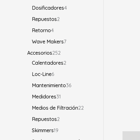
Dosificadores
4
Repuestos
2
Retorno
4
Wave Makers
7
Accesorios
252
Calentadores
2
Loc-Line
6
Mantenimiento
36
Medidores
31
Medios de Filtración
22
Repuestos
2
Skimmers
19
Descrip