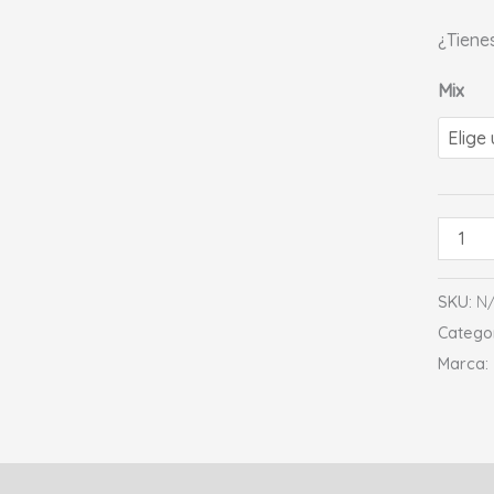
¿Tiene
Mix
SKU:
N
Catego
Marca:
ción
Información adicional
Valoraciones (0)