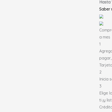
Hasta 
Saber
Compra
a mes
1
Agrega
pagar,
Tarjeta
2
Inicia
3
Elige 
ti ¡y lis
Crédit