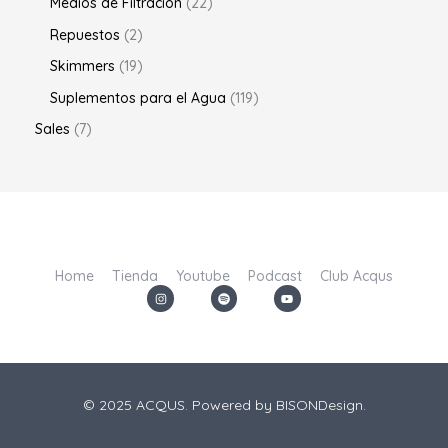
Medios de Filtración
22
Repuestos
2
Skimmers
19
Suplementos para el Agua
119
Sales
7
Home
Tienda
Youtube
Podcast
Club Acqus
I
S
Y
n
p
o
s
o
u
t
t
t
a
i
u
g
f
b
r
y
e
a
m
© 2025 ACQUS. Powered by
BISONDesign.