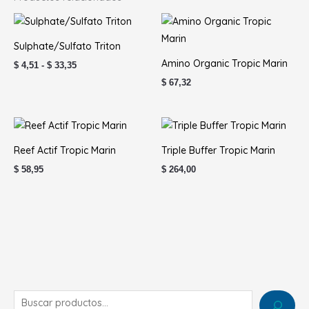
Rango
de
precios:
Sulphate/Sulfato Triton
desde
$ 4,51
Amino Organic Tropic Marin
$
4,51
-
$
33,35
hasta
$
67,32
$ 33,35
Reef Actif Tropic Marin
Triple Buffer Tropic Marin
$
58,95
$
264,00