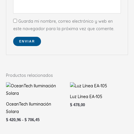
Guarda mi nombre, correo electrónico y web en
este navegador para la próxima vez que comente.
Productos relacionados
Rango
de
precios:
Luz Línea EA-105
desde
$ 420,96
OceanTech Iluminación
$
478,00
hasta
Solara
$ 706,45
$
420,96
-
$
706,45