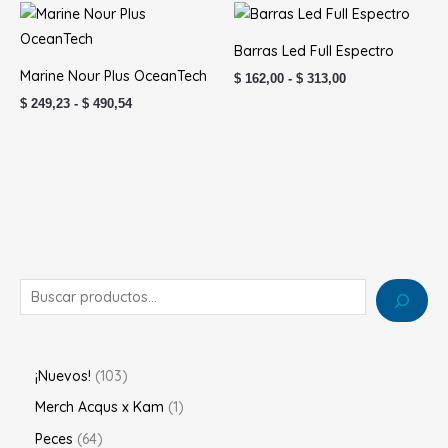
Rango
Rango
de
de
precios:
precios:
Barras Led Full Espectro
desde
desde
$ 249,23
$ 162,00
Marine Nour Plus OceanTech
$
162,00
-
$
313,00
hasta
hasta
$
249,23
-
$
490,54
$ 490,54
$ 313,00
¡Nuevos!
103
Merch Acqus x Kam
1
Peces
64