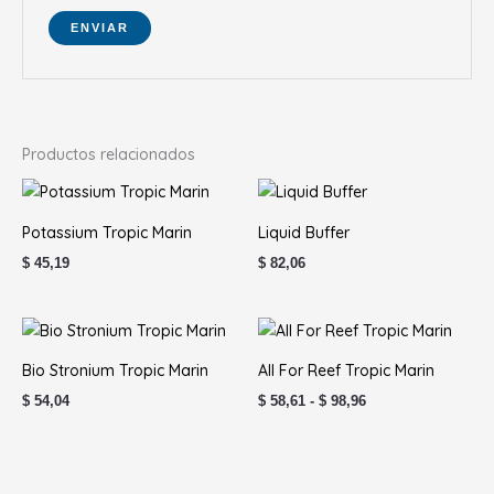
Productos relacionados
Potassium Tropic Marin
Liquid Buffer
$
45,19
$
82,06
Rango
de
precios:
Bio Stronium Tropic Marin
All For Reef Tropic Marin
desde
$ 58,61
$
54,04
$
58,61
-
$
98,96
hasta
$ 98,96