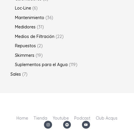
Loc-Line
6
Mantenimiento
36
Medidores
31
Medios de Filtración
22
Repuestos
2
Skimmers
19
Suplementos para el Agua
119
Sales
7
Home
Tienda
Youtube
Podcast
Club Acqus
I
S
Y
n
p
o
s
o
u
t
t
t