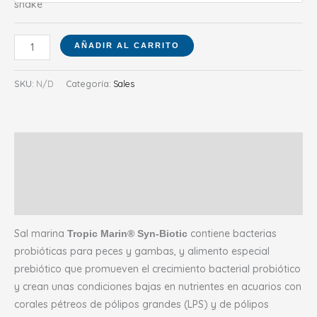
AÑADIR AL CARRITO
SKU:
N/D
Categoría:
Sales
Descripción
Información adicional
Valoraciones (0)
Sal marina
contiene bacterias
Tropic Marin® Syn-Biotic
probióticas para peces y gambas, y alimento especial
prebiótico que promueven el crecimiento bacterial probiótico
y crean unas condiciones bajas en nutrientes en acuarios con
corales pétreos de pólipos grandes (LPS) y de pólipos