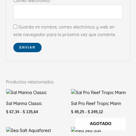
Correo electrónico
*
Guarda mi nombre, correo electrónico y web en
este navegador para la próxima vez que comente.
Productos relacionados
Rango
Rango
de
de
precios:
precios:
Sal Marina Classic
Sal Pro Reef Tropic Marin
desde
desde
$ 67,34
$ 49,25
$
67,34
-
$
135,64
$
49,25
-
$
249,12
hasta
hasta
$ 135,64
$ 249,12
AGOTADO
Rango
Rango
de
de