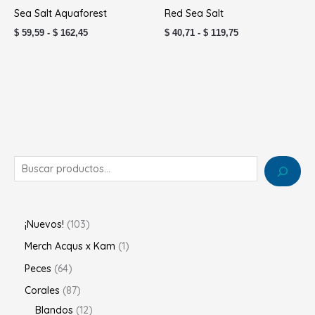
precios:
precios:
Sea Salt Aquaforest
Red Sea Salt
desde
desde
$ 59,59
$ 40,71
$
59,59
-
$
162,45
$
40,71
-
$
119,75
hasta
hasta
$ 162,45
$ 119,75
¡Nuevos!
103
Merch Acqus x Kam
1
Peces
64
Corales
87
Blandos
12