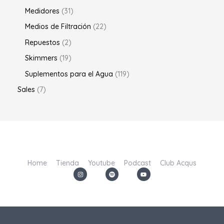
Medidores
31
Medios de Filtración
22
Repuestos
2
Skimmers
19
Suplementos para el Agua
119
Sales
7
Home
Tienda
Youtube
Podcast
Club Acqus
I
S
Y
n
p
o
s
o
u
t
t
t
a
i
u
g
f
b
r
y
e
a
m