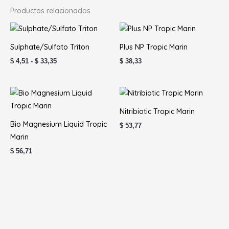
Productos relacionados
Rango
de
precios:
Sulphate/Sulfato Triton
Plus NP Tropic Marin
desde
$ 4,51
$
4,51
-
$
33,35
$
38,33
hasta
$ 33,35
Nitribiotic Tropic Marin
Bio Magnesium Liquid Tropic
$
53,77
Marin
$
56,71