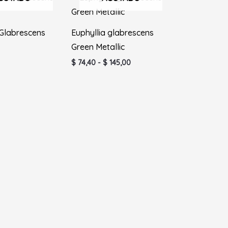
de
precios:
desde
$ 74,40
 Glabrescens
Euphyllia glabrescens
hasta
Green Metallic
$ 145,00
$
74,40
-
$
145,00