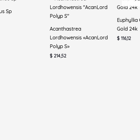
us Sp
Euphyllia
Acanthastrea
Gold 24k
Lordhowensis «AcanLord
$
116,12
Polyp S»
$
214,52