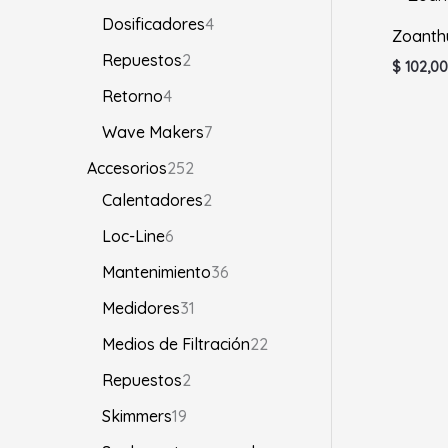
Dosificadores
4
Zoanth
Repuestos
2
$
102,00
Retorno
4
Wave Makers
7
Accesorios
252
Calentadores
2
Loc-Line
6
Mantenimiento
36
Medidores
31
Medios de Filtración
22
Repuestos
2
Skimmers
19