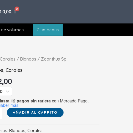
$
0,00
 de volumen
Club Acqus
hus
Corales
/
Blandos
/ Zoanthus Sp
os
,
Corales
ad
2,00
SD
asta 12 pagos sin tarjeta
con Mercado Pago.
Saber más
AÑADIR AL CARRITO
rías:
Blandos
,
Corales