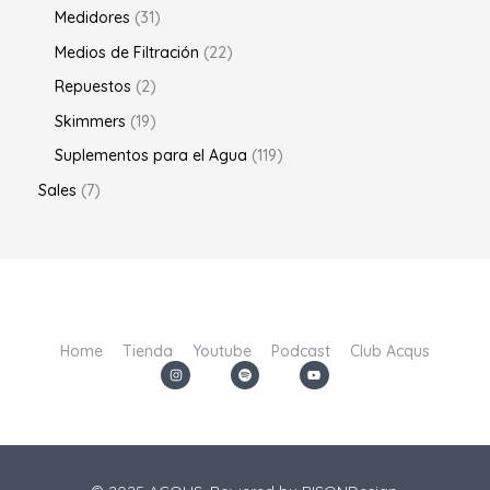
Medidores
31
Medios de Filtración
22
Repuestos
2
Skimmers
19
Suplementos para el Agua
119
Sales
7
Home
Tienda
Youtube
Podcast
Club Acqus
I
S
Y
n
p
o
s
o
u
t
t
t
a
i
u
g
f
b
r
y
e
a
m