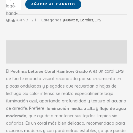
AÑADIR AL CARRITO
SKU:
1KKP99-112-1
Categorías:
¡Nuevos!
,
Corales
,
LPS
Descripción
Valoraciones (0)
El
es un coral
Pectinia Lettuce Coral Rainbow Grado A
LPS
de fuerte impacto visual, reconocido por su crecimiento en
placas onduladas y plegadas que recuerdan a hojas de
lechuga. Su color intenso se realza especialmente bajo
iluminación azul, aportando profundidad y textura al acuario
de arrecife. Prefiere
y
iluminación media a alta
flujo de agua
, que ayude a mantener sus tejidos limpios sin
moderado
dañarlos. Es un coral más bien delicado, recomendado para
acuarios maduros y con parámetros estables, ya que puede