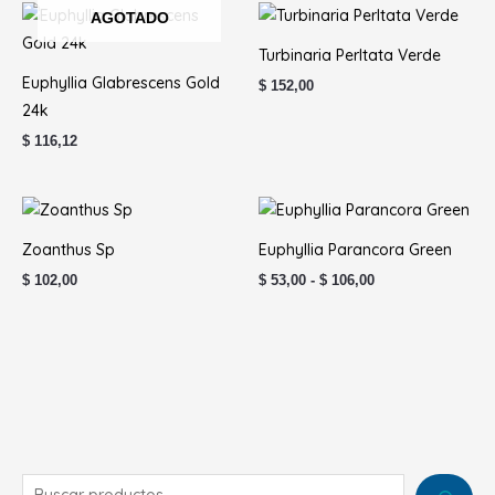
AGOTADO
Turbinaria Perltata Verde
Euphyllia Glabrescens Gold
$
152,00
24k
$
116,12
Rango
de
precios:
Zoanthus Sp
Euphyllia Parancora Green
desde
$ 53,00
$
102,00
$
53,00
-
$
106,00
hasta
$ 106,00