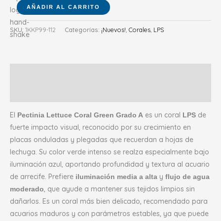
AÑADIR AL CARRITO
SKU:
1KKP99-112
Categorías:
¡Nuevos!
,
Corales
,
LPS
Descripción
Valoraciones (0)
El
es un coral
de
Pectinia Lettuce Coral Green Grado A
LPS
fuerte impacto visual, reconocido por su crecimiento en
placas onduladas y plegadas que recuerdan a hojas de
lechuga. Su color verde intenso se realza especialmente bajo
iluminación azul, aportando profundidad y textura al acuario
de arrecife. Prefiere
y
iluminación media a alta
flujo de agua
, que ayude a mantener sus tejidos limpios sin
moderado
dañarlos. Es un coral más bien delicado, recomendado para
acuarios maduros y con parámetros estables, ya que puede