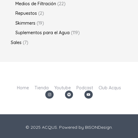
Medios de Filtración
22
Repuestos
2
Skimmers
19
Suplementos para el Agua
119
Sales
7
Home
Tienda
Youtube
Podcast
Club Acqus
I
S
Y
n
p
o
s
o
u
t
t
t
a
i
u
g
f
b
r
y
e
a
m
© 2025 ACQUS. Powered by
BISONDesign.