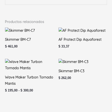
Productos relacionados
Skimmer BM-C7
AF Protect Dip Aquaforest
$
461,00
$
33,37
Rango
de
precios:
Skimmer BM-C3
desde
$ 195,00
Wave Maker Turbon Tornado
$
262,00
hasta
Mantis
$ 300,00
$
195,00
-
$
300,00