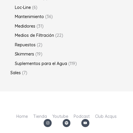
Loc-Line
6
Mantenimiento
36
Medidores
31
Medios de Filtración
22
Repuestos
2
Skimmers
19
Suplementos para el Agua
119
Sales
7
Home
Tienda
Youtube
Podcast
Club Acqus
I
S
Y
n
p
o
s
o
u
t
t
t