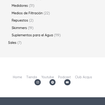
Medidores
31
Medios de Filtración
22
Repuestos
2
Skimmers
19
Suplementos para el Agua
119
Sales
7
Home
Tienda
Youtube
Podcast
Club Acqus
I
S
Y
n
p
o
s
o
u
t
t
t
a
i
u
g
f
b
r
y
e
a
m