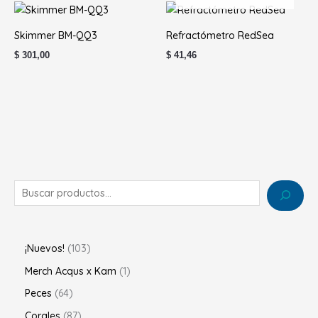
Skimmer BM-QQ3
Refractómetro RedSea
$
301,00
$
41,46
¡Nuevos!
103
Merch Acqus x Kam
1
Peces
64
Corales
87