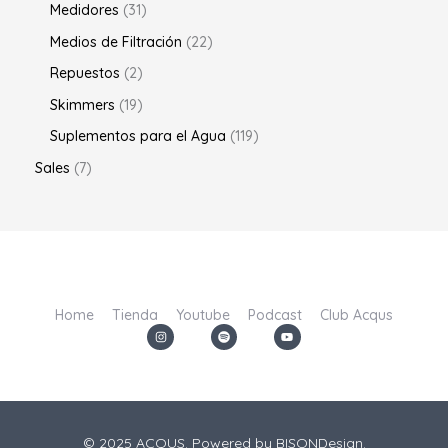
Medidores
31
Medios de Filtración
22
Repuestos
2
Skimmers
19
Suplementos para el Agua
119
Sales
7
Home
Tienda
Youtube
Podcast
Club Acqus
I
S
Y
n
p
o
s
o
u
t
t
t
a
i
u
g
f
b
r
y
e
a
m
© 2025 ACQUS. Powered by
BISONDesign.