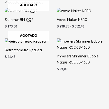
Productos relacionados
AGOTADO
Rango
de
precios:
Skimmer BM-QQ2
Wave Maker NERO
desde
$ 298,85
$
173,00
$
298,85
-
$
552,43
hasta
$ 552,43
AGOTADO
Refractómetro RedSea
Impellers Skimmer Bubble
$
41,46
Magus ROCK SP 600
$
25,00