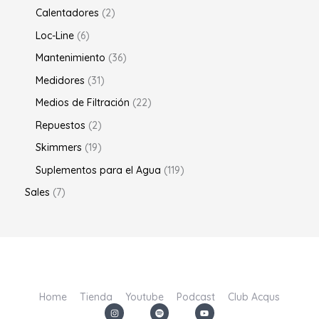
Calentadores
2
Loc-Line
6
Mantenimiento
36
Medidores
31
Medios de Filtración
22
Repuestos
2
Skimmers
19
Suplementos para el Agua
119
Sales
7
Home
Tienda
Youtube
Podcast
Club Acqus
I
S
Y
n
p
o