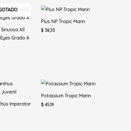
GOTADO
Plus NP Tropic Marin
 Sinuosa All
$
38,33
 Eyes Grado A
Potassium Tropic Marin
hus Imperator
$
45,19