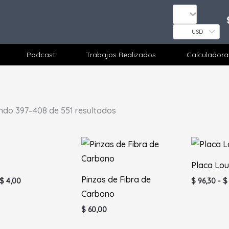
USD
Podcast
Trabajos Realizados
Calculadora
ndo 397–408 de 551 resultados
Rango
de
precios:
Placa Lou
desde
$ 3,50
Pinzas de Fibra de
$
4,00
$
96,30
-
$
hasta
Carbono
$ 4,00
$
60,00