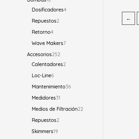
Dosificadores
4
←
Repuestos
2
Retorno
4
Wave Makers
7
Accesorios
252
Calentadores
2
Loc-Line
6
Mantenimiento
36
Medidores
31
Medios de Filtración
22
Repuestos
2
Skimmers
19