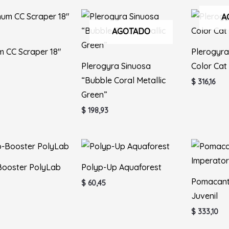
A
AGOTADO
m CC Scraper 18″
Plerogyra
Plerogyra Sinuosa
Color Cat
“Bubble Coral Metallic
$
316,16
Green”
$
198,93
Booster PolyLab
Polyp-Up Aquaforest
Pomacant
$
60,45
Juvenil
$
333,10